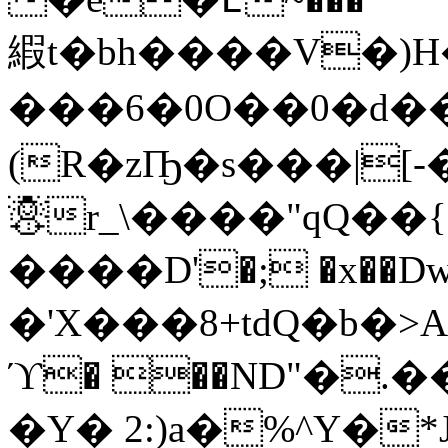
縀t�bh����V�)H�
���6�0O��0�d��\
(R�zҦ�s���|[
☃r_\����"qQ��
����D'�; �x��Dw�
�'X���8+tdQ�b�
ϓ� ��ND"�.
�Y� 2:)a�%^Y�*